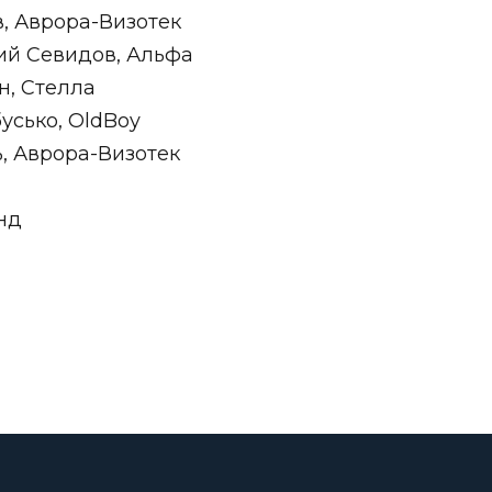
, Аврора-Визотек
ий Севидов, Альфа
н, Стелла
усько, OldBoy
, Аврора-Визотек
нд