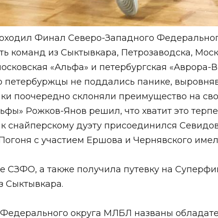
 проходил Финал Северо-Западного Федерально
ть команд из Сыктывкара, Петрозаводска, Моск
осковская «Альфа» и петербургская «Аврора-Ви
о петербуржцы не поддались панике, выровняв 
ки поочередно склоняли преимущество на свою 
ьфы» Рожков-Янов решил, что хватит это терпе
 к снайперскому дуэту присоединился Севидо
 Погоня с участием Ершова и Чернявского имел
е СЗФО, а также получила путевку на Суперфи
з Сыктывкара.
 Федерального округа МЛБЛ названы обладат